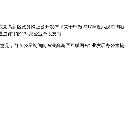
在东湖高新区政务网上公开发布了关于申报201
7
年度武汉东湖新
通过评
审的128家企业予以
支持。
意见，可在公示期间向东湖高新区互联网+产业发展办公室提