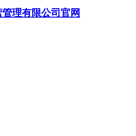
营管理有限公司官网