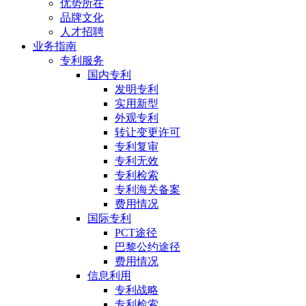
优势所在
品牌文化
人才招聘
业务指南
专利服务
国内专利
发明专利
实用新型
外观专利
转让变更许可
专利复审
专利无效
专利检索
专利海关备案
费用情况
国际专利
PCT途径
巴黎公约途径
费用情况
信息利用
专利战略
专利检索