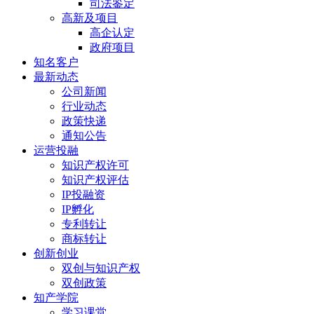
司法鉴定
高新及项目
高企认定
政府项目
知名客户
最新动态
公司新闻
行业动态
政策快递
通知公告
运营投融
知识产权许可
知识产权评估
IP投融资
IP孵化
专利转让
商标转让
创新创业
双创与知识产权
双创政策
知产学院
学习课堂