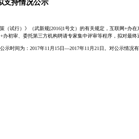
贴拟支持情况公示
策（试行）》（武新规[2016]1号文）的有关规定，互联网+办
网+办初审、委托第三方机构聘请专家集中评审等程序，拟对最终
示时间为：2017年1
1
月
15
日—2017年1
1
月2
1
日。对公示情况有