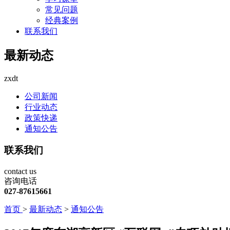
常见问题
经典案例
联系我们
最新动态
zxdt
公司新闻
行业动态
政策快递
通知公告
联系我们
contact us
咨询电话
027-87615661
首页
>
最新动态
>
通知公告