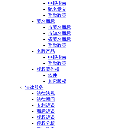
申报指南
驰名意义
奖励政策
著名商标
市著名商标
市知名商标
省著名商标
奖励政策
名牌产品
申报指南
奖励政策
版权著作权
软件
其它版权
法律服务
法律法规
法律顾问
专利诉讼
商标诉讼
版权诉讼
侵权分析