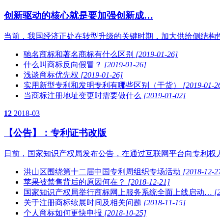
创新驱动的核心就是要加强创新成…
当前，我国经济正处在转型升级的关键时期，加大供给侧结构
驰名商标和著名商标有什么区别
[2019-01-26]
什么叫商标反向假冒？
[2019-01-26]
浅谈商标优先权
[2019-01-26]
实用新型专利和发明专利有哪些区别（干货）
[2019-01-2
当商标注册地址变更时需要做什么
[2019-01-02]
12
2018-03
【公告】：专利证书改版
日前，国家知识产权局发布公告，在通过互联网平台向专利权
洪山区围绕第十二届中国专利周组织专场活动
[2018-12-2
苹果被禁售背后的原因何在？
[2018-12-21]
国家知识产权局举行商标网上服务系统全面上线启动…
[
关于注册商标续展时间及相关问题
[2018-11-15]
个人商标如何更快申报
[2018-10-25]